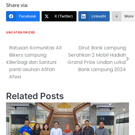
Share via:
Facebook
X (Twitter)
LinkedIn
More
UNCATEGORIZED
Ratusan Komunitas All
Dirut Bank Lampung
Navigasi
Bikers Lampung
Serahkan 2 Mobil Hadiah
pos
Berbagi dan Santuni
Grand Prize Undian Lokal
panti asuhan Afifah
Bank Lampung 2024
Afwa
Related Posts