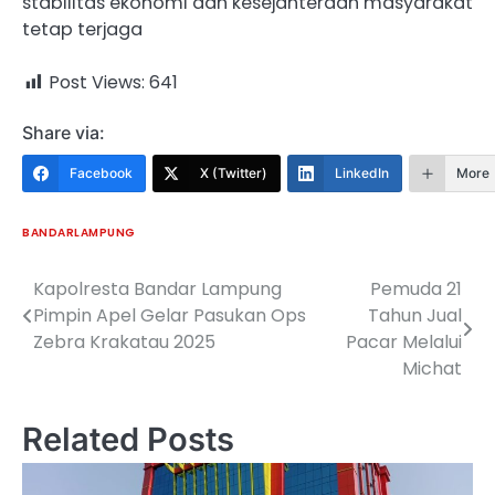
stabilitas ekonomi dan kesejahteraan masyarakat
tetap terjaga
Post Views:
641
Share via:
Facebook
X (Twitter)
LinkedIn
More
BANDARLAMPUNG
Kapolresta Bandar Lampung
Pemuda 21
Navigasi
Pimpin Apel Gelar Pasukan Ops
Tahun Jual
pos
Zebra Krakatau 2025
Pacar Melalui
Michat
Related Posts