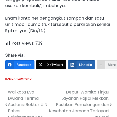
usulkan kembali,”, imbuhnya.
Enam kontainer pengangkut sampah dan satu
unit mobil dump truk tersebut diperkirakan senilai
Rp1 milyar. (Din/LN)
Post Views:
739
Share via:
Facebook
X (Twitter)
LinkedIn
More
BANDARLAMPUNG
Walikota Eva
Deputi Warsito Tinjau
Navigasi
Dwiana Terima
Layanan Haji di Mekkah,
pos
Audiensi Rektor UIN
Pastikan Pemulangan dan
Bahas
Kesehatan Jemaah Terlayani