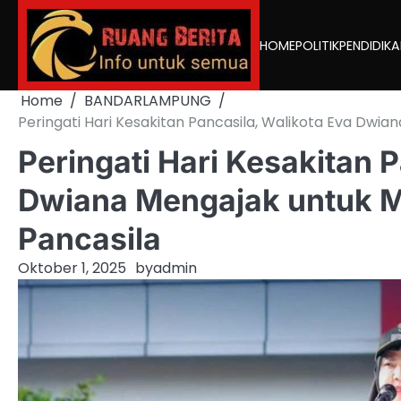
Skip
to
HOME
POLITIK
PENDIDIK
content
Home
BANDARLAMPUNG
Peringati Hari Kesakitan Pancasila, Walikota Eva Dwi
Peringati Hari Kesakitan 
Dwiana Mengajak untuk M
Pancasila
Oktober 1, 2025
by
admin