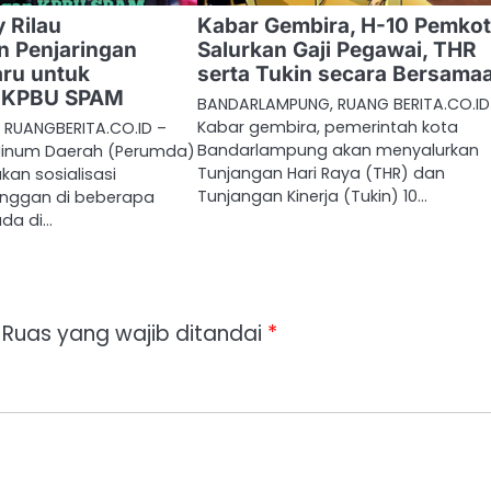
 Rilau
Kabar Gembira, H-10 Pemko
an Penjaringan
Salurkan Gaji Pegawai, THR
ru untuk
serta Tukin secara Bersama
 KPBU SPAM
BANDARLAMPUNG, RUANG BERITA.CO.ID
Kabar gembira, pemerintah kota
RUANGBERITA.CO.ID –
Bandarlampung akan menyalurkan
Minum Daerah (Perumda)
Tunjangan Hari Raya (THR) dan
kan sosialisasi
Tunjangan Kinerja (Tukin) 10…
anggan di beberapa
ada di…
Ruas yang wajib ditandai
*