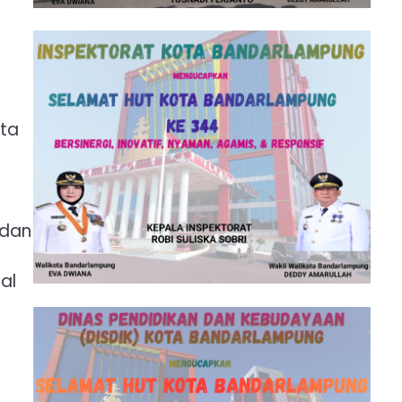
ita
 dan
al