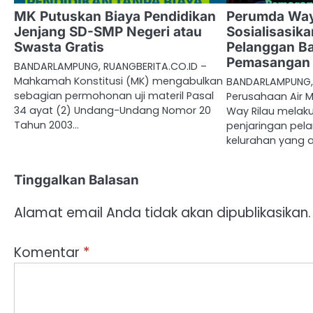
MK Putuskan Biaya Pendidikan
Perumda Way
Jenjang SD-SMP Negeri atau
Sosialisasik
Swasta Gratis
Pelanggan Ba
Pemasangan
BANDARLAMPUNG, RUANGBERITA.CO.ID –
Mahkamah Konstitusi (MK) mengabulkan
BANDARLAMPUNG, 
sebagian permohonan uji materil Pasal
Perusahaan Air 
34 ayat (2) Undang-Undang Nomor 20
Way Rilau melaku
Tahun 2003…
penjaringan pel
kelurahan yang 
Tinggalkan Balasan
Alamat email Anda tidak akan dipublikasikan.
Komentar
*