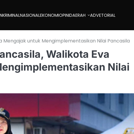
AN
KRIMINAL
NASIONAL
EKONOMI
OPINI
DAERAH
ADVETORIAL
ana Mengajak untuk Mengimplementasikan Nilai Pancasila
Pancasila, Walikota Eva
engimplementasikan Nilai