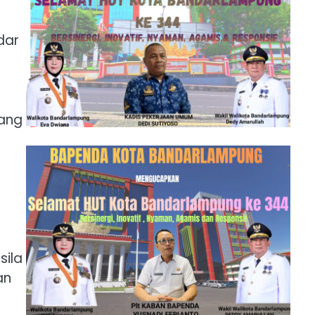
dar
nang
sila
an