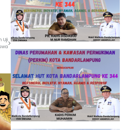
 Uji
iswa