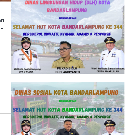
t
an
 –