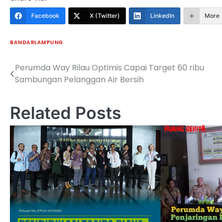
Facebook
X (Twitter)
LinkedIn
More
BANDARLAMPUNG
Perumda Way Rilau Optimis Capai Target 60 ribu
Navigasi
Sambungan Pelanggan Air Bersih
pos
Related Posts