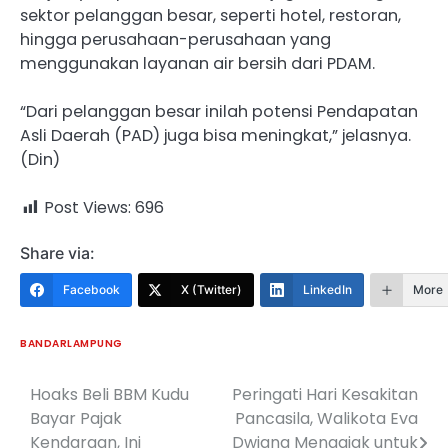
sektor pelanggan besar, seperti hotel, restoran,
hingga perusahaan-perusahaan yang
menggunakan layanan air bersih dari PDAM.
“Dari pelanggan besar inilah potensi Pendapatan
Asli Daerah (PAD) juga bisa meningkat,” jelasnya.
(Din)
Post Views:
696
Share via:
Facebook
X (Twitter)
LinkedIn
More
BANDARLAMPUNG
Hoaks Beli BBM Kudu
Peringati Hari Kesakitan
Navigasi
Bayar Pajak
Pancasila, Walikota Eva
pos
Kendaraan, Ini
Dwiana Mengajak untuk