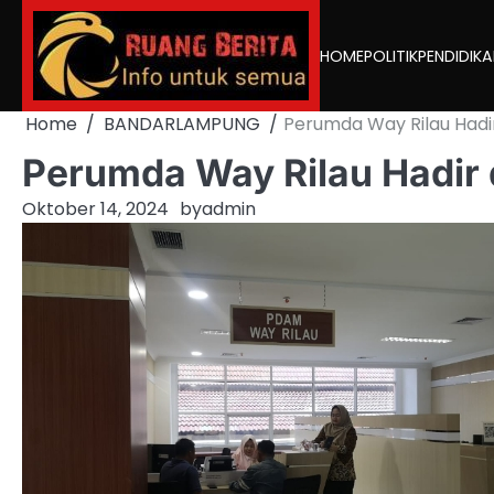
Skip
to
HOME
POLITIK
PENDIDIK
content
Home
BANDARLAMPUNG
Perumda Way Rilau Hadi
Perumda Way Rilau Hadir 
Oktober 14, 2024
by
admin