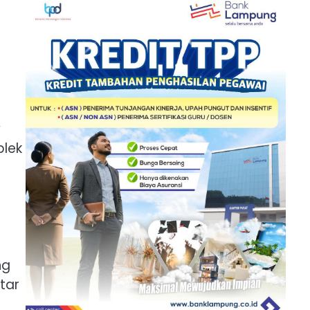
y
plek
ng
tar