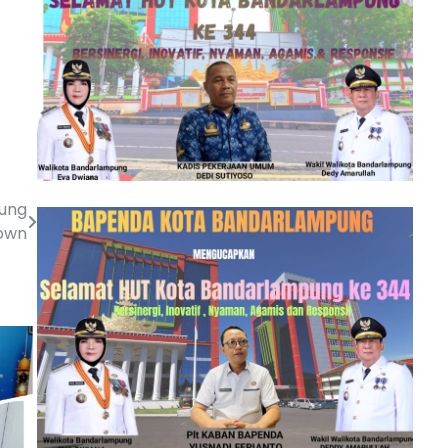
ung
own