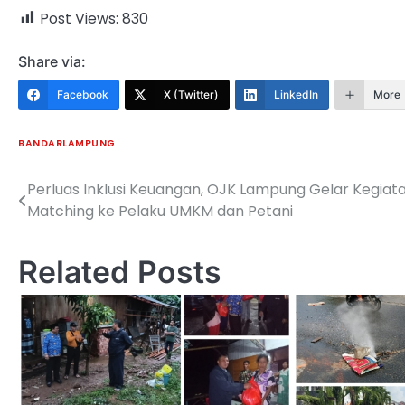
Post Views:
830
Share via:
Facebook
X (Twitter)
LinkedIn
More
BANDARLAMPUNG
Perluas Inklusi Keuangan, OJK Lampung Gelar Kegiat
Navigasi
Matching ke Pelaku UMKM dan Petani
pos
Related Posts