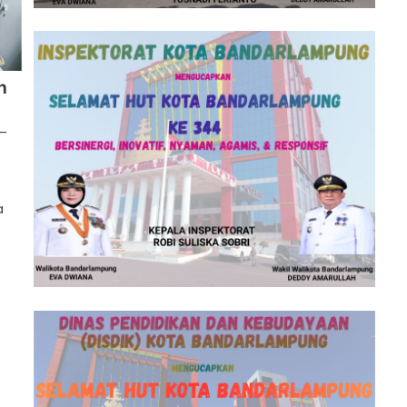
n
 –
a