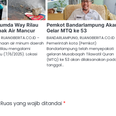
rumda Way Rilau
Pemkot Bandarlampung Aka
ak Air Mancur
Gelar MTQ ke 53
RUANGBERITA.CO.ID –
BANDARLAMPUNG, RUANGBERITA.CO.ID
ahaan air minum daerah
Pemerintah kota (Pemkot)
Rilau mengalami
Bandarlampung telah menyepakati
u (7/6/2025). Lokasi
gelaran Musabaqah Tilawatil Quran
(MTQ) ke 53 akan dilaksanakan pad
tanggal…
Ruas yang wajib ditandai
*