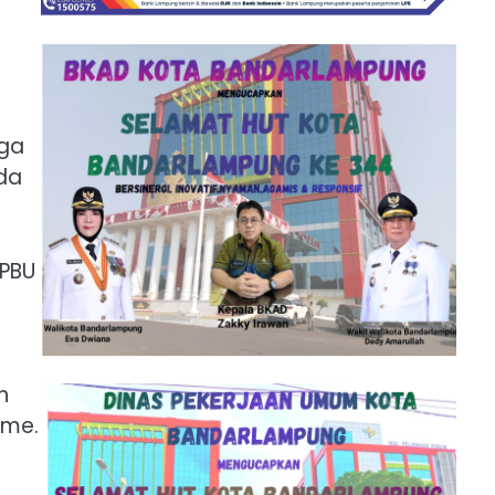
aga
ada
KPBU
n
ame.