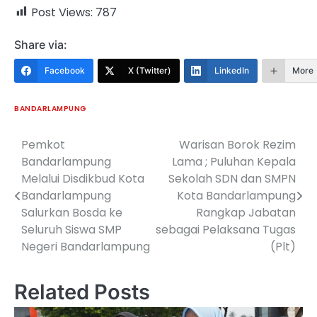
Post Views:
787
Share via:
Facebook
X (Twitter)
LinkedIn
More
BANDARLAMPUNG
Pemkot
Warisan Borok Rezim
Navigasi
Bandarlampung
Lama ; Puluhan Kepala
pos
Melalui Disdikbud Kota
Sekolah SDN dan SMPN
Bandarlampung
Kota Bandarlampung
Salurkan Bosda ke
Rangkap Jabatan
Seluruh Siswa SMP
sebagai Pelaksana Tugas
Negeri Bandarlampung
(Plt)
Related Posts