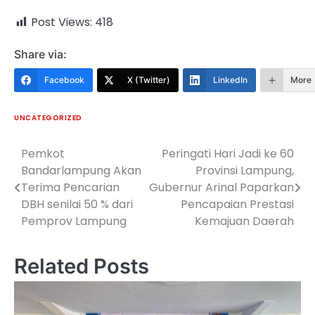
Post Views:
418
Share via:
Facebook
X (Twitter)
LinkedIn
More
UNCATEGORIZED
Pemkot
Peringati Hari Jadi ke 60
Navigasi
Bandarlampung Akan
Provinsi Lampung,
pos
Terima Pencarian
Gubernur Arinal Paparkan
DBH senilai 50 % dari
Pencapaian Prestasi
Pemprov Lampung
Kemajuan Daerah
Related Posts