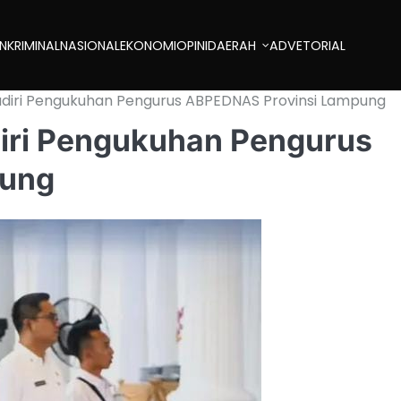
AN
KRIMINAL
NASIONAL
EKONOMI
OPINI
DAERAH
ADVETORIAL
adiri Pengukuhan Pengurus ABPEDNAS Provinsi Lampung
diri Pengukuhan Pengurus
pung