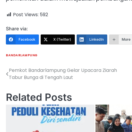
Post Views:
592
Share via:
Facebook
X (Twitter)
LinkedIn
More
BANDARLAMPUNG
Pemkot Bandarlampung Gelar Upacara Ziarah
Navigasi
Tabur Bunga di Tengah Laut
pos
Related Posts