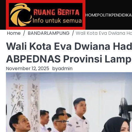
Skip
to
HOME
POLITIK
PENDIDIK
content
Home
BANDARLAMPUNG
Wali Kota Eva Dwiana H
Wali Kota Eva Dwiana Ha
ABPEDNAS Provinsi Lam
November 12, 2025
by
admin