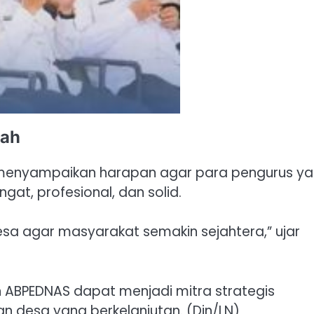
tah
 menyampaikan harapan agar para pengurus y
at, profesional, dan solid.
a agar masyarakat semakin sejahtera,” ujar
ABPEDNAS dapat menjadi mitra strategis
desa yang berkelanjutan. (Din/LN)