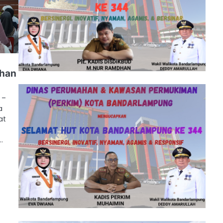
ahan
 –
a
at
…