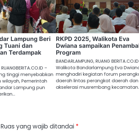
dar Lampung Beri
RKPD 2025, Walikota Eva
g Tuani dan
Dwiana sampaikan Penamb
ban Terdampak
Program
BANDARLAMPUNG, RUANG BERITA.CO.ID
Walikota Bandarlampung Eva Dwian
RUANGBERITA.CO.ID –
menghadiri kegiatan forum perangk
ng tinggi menyebabkan
daerah lintas perangkat daerah dan
h wilayah, Pemerintah
akselerasi musrembang kecamatan
Bandar Lampung pun
rikan…
Ruas yang wajib ditandai
*