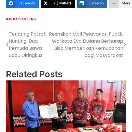
Facebook
X (Twitter)
LinkedIn
More
BANDARLAMPUNG
Terjaring Patroli
Resmikan Mall Pelayanan Publik,
Navigasi
Hunting, Dua
Walikota Eva Dwiana Berharap
pos
Pemuda Bawa
Bisa Memberikan Kemudahan
Sabu Diringkus
bagi Masyarakat
Related Posts