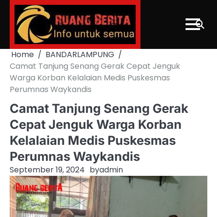
Skip
to
content
Home
BANDARLAMPUNG
Camat Tanjung Senang Gerak Cepat Jenguk
Warga Korban Kelalaian Medis Puskesmas
Perumnas Waykandis
Camat Tanjung Senang Gerak
Cepat Jenguk Warga Korban
Kelalaian Medis Puskesmas
Perumnas Waykandis
September 19, 2024
by
admin