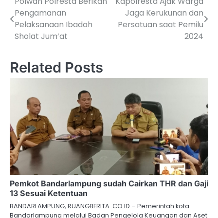
Polwan Polresta Berikan
Kapolresta Ajak Warga
Navigasi
Pengamanan
Jaga Kerukunan dan
pos
Pelaksanaan Ibadah
Persatuan saat Pemilu
Sholat Jum’at
2024
Related Posts
Pemkot Bandarlampung sudah Cairkan THR dan Gaji
13 Sesuai Ketentuan
BANDARLAMPUNG, RUANGBERITA .CO.ID – Pemerintah kota
Bandarlampung melalui Badan Pengelola Keuangan dan Aset