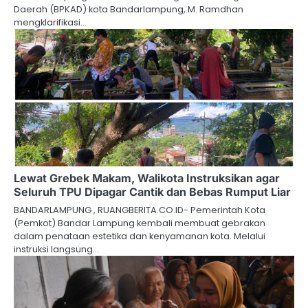
Daerah (BPKAD) kota Bandarlampung, M. Ramdhan
mengklarifikasi…
Lewat Grebek Makam, Walikota Instruksikan agar
Seluruh TPU Dipagar Cantik dan Bebas Rumput Liar
BANDARLAMPUNG , RUANGBERITA.CO.ID- Pemerintah Kota
(Pemkot) Bandar Lampung kembali membuat gebrakan
dalam penataan estetika dan kenyamanan kota. Melalui
instruksi langsung…