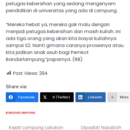
petugas kebersihan yang sedang mengenyam
pendidikan di universitas yang ada di Lampung.
“Mereka hebat ya, mereka gak malu dengan
menjadi petugas kebersihan dan masih kuliah. Ini
ada tiga orang yang akan kita biayai kuliahnya
sampai S2. Nanti gimana caranya prosesnya atau
kita jadikan anak asuh bagi Pemkot
Bandarlampung,”paparnya. (RB)
Post Views:
294
Share via:
Facebook
X (Twitter)
LinkedIn
More
BANDARLAMPUNG
Kejati Lampung Lakukan
Dipadati Nasabah
Navigasi