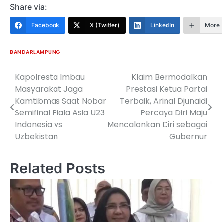
Share via:
Facebook
X (Twitter)
LinkedIn
More
BANDARLAMPUNG
Kapolresta Imbau
Klaim Bermodalkan
Navigasi
Masyarakat Jaga
Prestasi Ketua Partai
pos
Kamtibmas Saat Nobar
Terbaik, Arinal Djunaidi
Semifinal Piala Asia U23
Percaya Diri Maju
Indonesia vs
Mencalonkan Diri sebagai
Uzbekistan
Gubernur
Related Posts