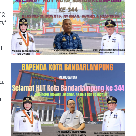
ng
a,”
t
a.
a