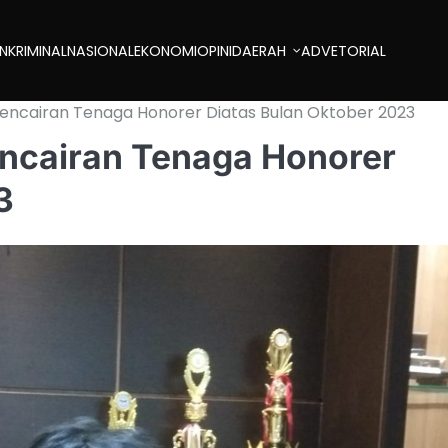
AN
KRIMINAL
NASIONAL
EKONOMI
OPINI
DAERAH
ADVETORIAL
encairan Tenaga Honorer Diatas Bulan Oktober 2023
ncairan Tenaga Honorer
3