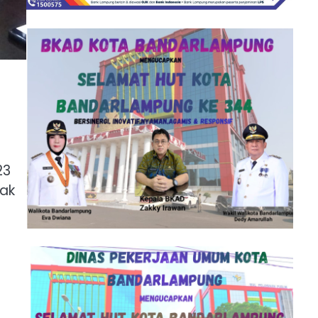
23
dak