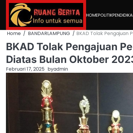
Skip
to
HOME
POLITIK
PENDIDIK
content
Home
BANDARLAMPUNG
BKAD Tolak Pengajuan P
BKAD Tolak Pengajuan Pe
Diatas Bulan Oktober 202
Februari 17, 2025
by
admin