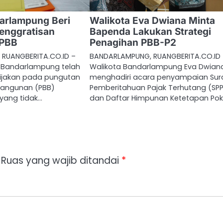
arlampung Beri
Walikota Eva Dwiana Minta
enggratisan
Bapenda Lakukan Strategi
 PBB
Penagihan PBB-P2
RUANGBERITA.CO.ID –
BANDARLAMPUNG, RUANGBERITA.CO.ID
 Bandarlampung telah
Walikota Bandarlampung Eva Dwian
ijakan pada pungutan
menghadiri acara penyampaian Sur
Bangunan (PBB)
Pemberitahuan Pajak Terhutang (SP
yang tidak…
dan Daftar Himpunan Ketetapan Po
Ruas yang wajib ditandai
*