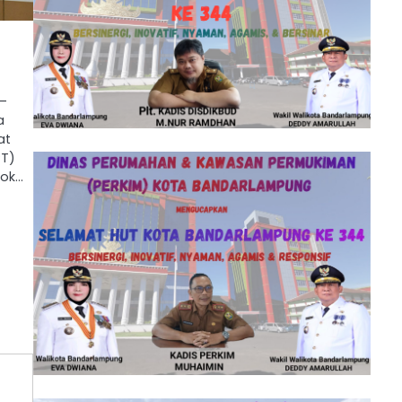
 –
a
at
PT)
kok…