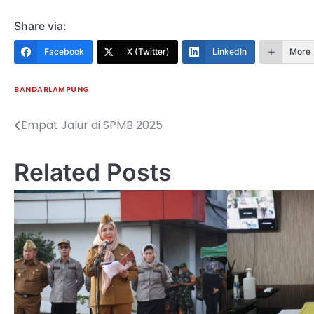
Share via:
Facebook
X (Twitter)
LinkedIn
More
BANDARLAMPUNG
Empat Jalur di SPMB 2025
Navigasi
pos
Related Posts